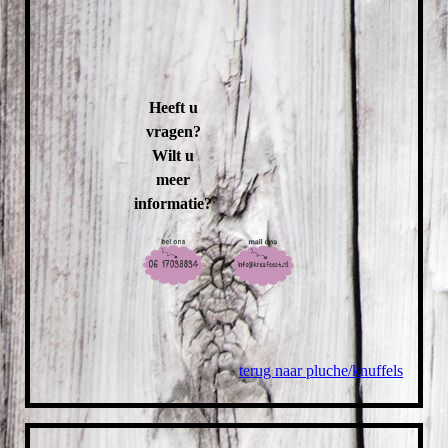
Heeft u
vragen?
Wilt u
meer
informatie?
terug naar pluche/knuffels