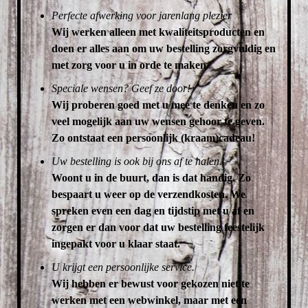
Perfecte afwerking voor jarenlang plezier
Wij werken alleen met kwaliteitsproducten en
doen er alles aan om uw bestelling zorgvuldig en
met zorg voor u in orde te maken.
Speciale wensen? Geef ze door!
Wij proberen goed met u mee te denken en zo
veel mogelijk aan uw wensen gehoor te geven.
Zo ontstaat een persoonlijk (kraam)cadeau!
Uw bestelling is ook bij ons af te halen.
Woont u in de buurt, dan is dat handig. Zo
bespaart u weer op de verzendkosten.
We
spreken even een dag en tijdstip met u af en
zorgen er dan voor dat uw bestelling feestelijk
ingepakt voor u klaar staat.
U krijgt een persoonlijke service.
Wij hebben er bewust voor gekozen niet te
werken met een webwinkel, maar met een