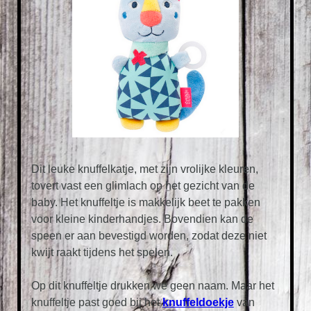
Dit leuke knuffelkatje
, met zijn vrolijke kleuren,
tovert vast een glimlach op het gezicht van de
baby. Het knuffeltje is makkelijk beet te pakken
voor kleine kinderhandjes. Bovendien kan de
speen er aan bevestigd worden, zodat deze niet
kwijt raakt tijdens het spelen.
Op dit knuffeltje drukken we geen naam. Maar het
knuffeltje past goed bij het
knuffeldoekje
van