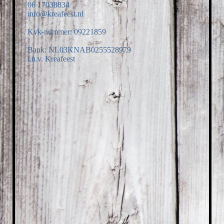
06 17038834
info@kreafeest.nl
Kvk-nummer: 09221859
Bank: NL03KNAB0255528979
t.n.v. Kreafeest