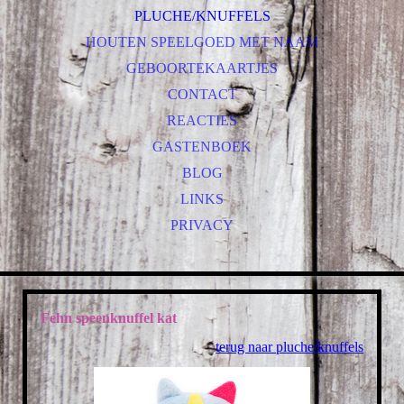
PLUCHE/KNUFFELS
HOUTEN SPEELGOED MET NAAM
GEBOORTEKAARTJES
CONTACT
REACTIES
GASTENBOEK
BLOG
LINKS
PRIVACY
Fehn speenknuffel kat
terug naar pluche/knuffels