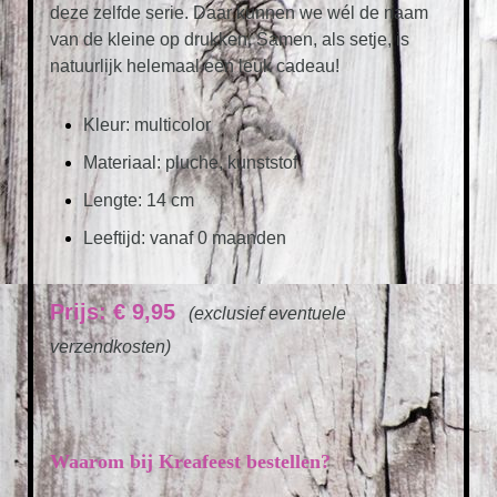
deze zelfde serie. Daar kunnen we wél de naam
van de kleine op drukken. Samen, als setje, is
natuurlijk helemaal een leuk cadeau!
Kleur: multicolor
Materiaal: pluche, kunststof
Lengte: 14 cm
Leeftijd: vanaf 0 maanden
Prijs: € 9,95
(exclusief eventuele
verzendkosten)
Waarom bij Kreafeest bestellen?