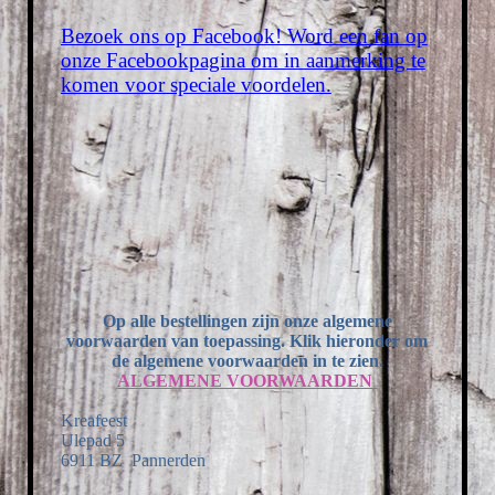
Bezoek ons op Facebook! Word een fan op
onze Facebookpagina om in aanmerking te
komen voor speciale voordelen.
Op alle bestellingen zijn onze algemene
voorwaarden van toepassing. Klik hieronder om
de algemene voorwaarden in te zien.
ALGEMENE VOORWAARDEN
Kreafeest
Ulepad 5
6911 BZ Pannerden