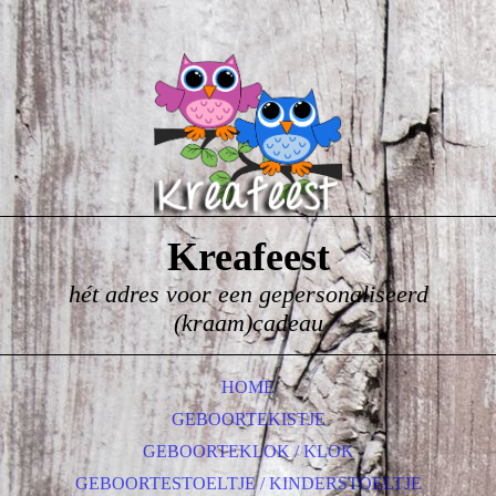
Kreafeest
hét adres voor een gepersonaliseerd
(kraam)cadeau
HOME
GEBOORTEKISTJE
GEBOORTEKLOK / KLOK
GEBOORTESTOELTJE / KINDERSTOELTJE