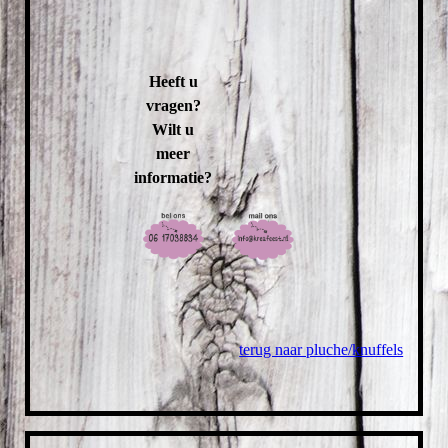
Heeft u
vragen?
Wilt u
meer
informatie?
terug naar pluche/knuffels