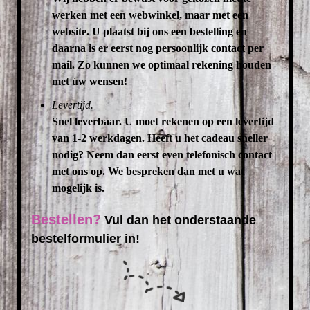
werken met een webwinkel, maar met een
website. U plaatst bij ons een bestelling en
daarna is er eerst nog persoonlijk contact per
mail. Zo kunnen we optimaal rekening houden
met úw wensen!
Levertijd.
Snel leverbaar. U moet rekenen op een levertijd
van 1-2 werkdagen. Heeft u het cadeau sneller
nodig? Neem dan eerst even telefonisch contact
met ons op. We bespreken dan met u wat
mogelijk is.
Bestellen?
Vul dan het onderstaande
bestelformulier in!