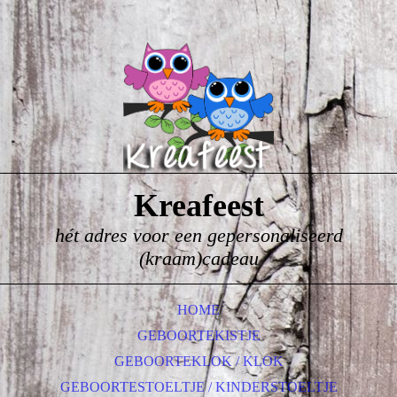
Kreafeest
hét adres voor een gepersonaliseerd
(kraam)cadeau
HOME
GEBOORTEKISTJE
GEBOORTEKLOK / KLOK
GEBOORTESTOELTJE / KINDERSTOELTJE