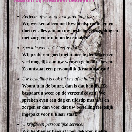
Waarom bij Kreafeest bestellen?
Perfecte afwerking voor jarenlang plezier.
Wij werken alleen met kwaliteitsproducten en
doen er alles aan om uw bestelling zorgvuldig en
met zorg voor u in orde te maken.
Speciale wensen? Geef ze door!
Wij proberen goed met u mee te denken en zo
veel mogelijk aan uw wensen gehoor te geven.
Zo ontstaat een persoonlijk (kraam)cadeau!
Uw bestelling is ook bij ons af te halen.
Woont u in de buurt, dan is dat handig. Zo
bespaart u weer op de verzendkosten. We
spreken even een dag en tijdstip met u af en
zorgen er dan voor dat uw bestelling feestelijk
ingepakt voor u klaar staat.
U krijgt een persoonlijke service.
Wij hebben er bewust voor gekozen niet te