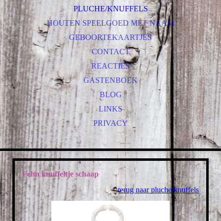
PLUCHE/KNUFFELS
HOUTEN SPEELGOED MET NAAM
GEBOORTEKAARTJES
CONTACT
REACTIES
GASTENBOEK
BLOG
LINKS
PRIVACY
Fehn knuffeltje schaap
terug naar pluche/knuffels