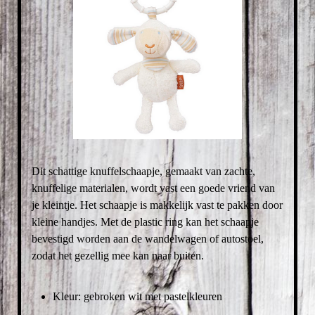
Dit schattige knuffelschaapje, gemaakt van zachte,
knuffelige materialen, wordt vast een goede vriend van
je kleintje. Het schaapje is makkelijk vast te pakken door
kleine handjes. Met de plastic ring kan het schaapje
bevestigd worden aan de wandelwagen of autostoel,
zodat het gezellig mee kan naar buiten.
Kleur: gebroken wit met pastelkleuren