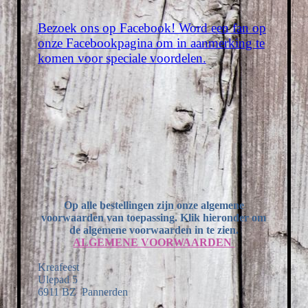
Bezoek ons op Facebook! Word een fan op
onze Facebookpagina om in aanmerking te
komen voor speciale voordelen.
Op alle bestellingen zijn onze algemene
voorwaarden van toepassing. Klik hieronder om
de algemene voorwaarden in te zien.
ALGEMENE VOORWAARDEN
Kreafeest
Ulepad 5
6911 BZ Pannerden