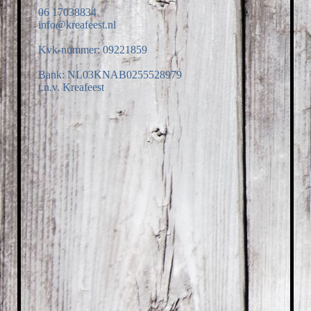
06 17038834
info@kreafeest.nl
Kvk-nummer: 09221859
Bank: NL03KNAB0255528979
t.n.v. Kreafeest