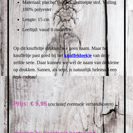
Materiaal: pluche, fluweel, gestreepte stof. Vulling
100% polyester
Lengte: 15 cm
Leeftijd: vanaf 0 maanden
Op dit knuffeltje drukken we geen naam. Maar het
knuffeltje past goed bij het
knuffeldoekje
van deze
zelfde serie. Daar kunnen we wél de naam van de kleine
op drukken. Samen, als setje, is natuurlijk helemaal een
leuk cadeau!
Prijs: € 9,95
(
exclusief eventuele verzendkosten
)