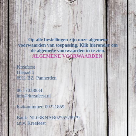
Op alle bestellingen zijn onze algemene
voorwaarden van toepassing. Klik hieronder om
de algemene voorwaarden in te zien.
ALGEMENE VOORWAARDEN
Kreafeest
Ulepad 5
6911 BZ Pannerden
06 17038834
info@kreafeest.nl
Kvk-nummer: 09221859
Bank: NL03KNAB0255528979
t.n.v. Kreafeest