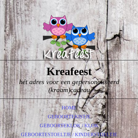
Kreafeest
hét adres voor een gepersonaliseerd
(kraam)cadeau
HOME
GEBOORTEKISTJE
GEBOORTEKLOK / KLOK
GEBOORTESTOELTJE / KINDERSTOELTJE