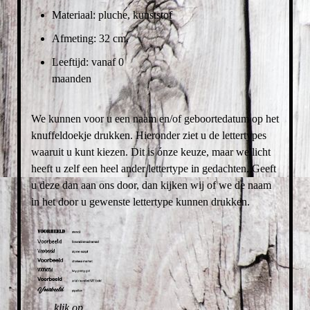
Materiaal: pluche, kunststof
Afmeting: 32 cm.
Leeftijd: vanaf 0
maanden
We kunnen voor u een naam en/of geboortedatum op het
knuffeldoekje drukken. Hieronder ziet u de lettertypes
waaruit u kunt kiezen. Dit is ónze keuze, maar wellicht
heeft u zelf een heel ander lettertype in gedachten. Geeft
u deze dan aan ons door, dan kijken wij of we de naam
in het door u gewenste lettertype kunnen drukken.
klik op