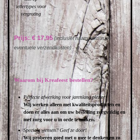
lettertypes voor
vergroting
Prijs: € 17,95
(inclusief naam, exclusief
eventuele verzendkosten)
Waarom bij Kreafeest bestellen?
Perfecte afwerking voor jarenlang plezier
Wij werken alleen met kwaliteitsproducten en
doen er alles aan om uw bestelling zorgvuldig en
met zorg voor u in orde te maken.
Speciale wensen? Geef ze door!
Wij proberen goed met u mee te denken en zo