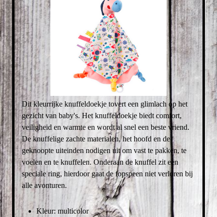
Dit kleurrijke knuffeldoekje tovert een glimlach op het
gezicht van baby's. Het knuffeldoekje biedt comfort,
veiligheid en warmte en wordt al snel een beste vriend.
De knuffelige zachte materialen, het hoofd en de
geknoopte uiteinden nodigen uit om vast te pakken, te
voelen en te knuffelen. Onderaan de knuffel zit een
speciale ring, hierdoor gaat de fopspeen niet verloren bij
alle avonturen.
Kleur: multicolor