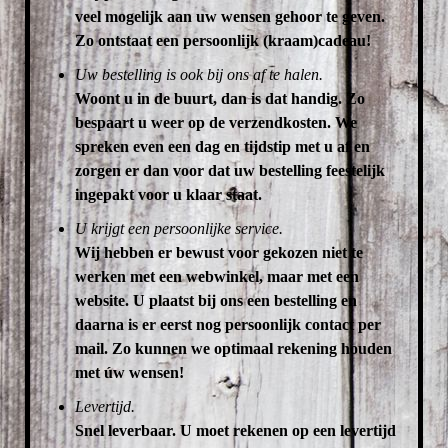
veel mogelijk aan uw wensen gehoor te geven.
Zo ontstaat een persoonlijk (kraam)cadeau!
Uw bestelling is ook bij ons af te halen.
Woont u in de buurt, dan is dat handig. Zo
bespaart u weer op de verzendkosten.
We
spreken even een dag en tijdstip met u af en
zorgen er dan voor dat uw bestelling feestelijk
ingepakt voor u klaar staat.
U krijgt een persoonlijke service.
Wij hebben er bewust voor gekozen niet te
werken met een webwinkel, maar met een
website. U plaatst bij ons een bestelling en
daarna is er eerst nog persoonlijk contact per
mail. Zo kunnen we optimaal rekening houden
met úw wensen!
Levertijd.
Snel leverbaar. U moet rekenen op een levertijd