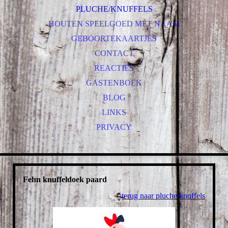
PLUCHE/KNUFFELS
HOUTEN SPEELGOED MET NAAM
GEBOORTEKAARTJES
CONTACT
REACTIES
GASTENBOEK
BLOG
LINKS
PRIVACY
Fehn knuffeldoek paard
terug naar pluche/knuffels