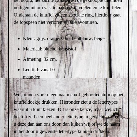
het hoofd, het zachte lichaam en de geknoopte uiteinden
nodigen uit om vast te pakken, te voelen en te knuffelen.
Onderaan de knuffel zit een speciale ring, hierdoor gaat
de fopspeen niet verloren bij alle avonturen.
Kleur: grijs, oranje/zalm, lichtblauw, beige
Materiaal: pluche, kunststof
Afmeting: 32 cm.
Leeftijd: vanaf 0
maanden
We kunnen voor u een naam en/of geboortedatum op het
knuffeldoekje drukken. Hieronder ziet u de lettertypes
waaruit u kunt kiezen. Dit is ónze keuze, maar wellicht
heeft u zelf een heel ander lettertype in gedachten. Geeft
u deze dan aan ons door, dan kijken wij of we de naam
in het door u gewenste lettertype kunnen drukken.