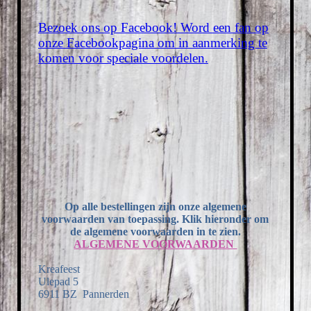
Bezoek ons op Facebook! Word een fan op
onze Facebookpagina om in aanmerking te
komen voor speciale voordelen.
Op alle bestellingen zijn onze algemene
voorwaarden van toepassing. Klik hieronder om
de algemene voorwaarden in te zien.
ALGEMENE VOORWAARDEN
Kreafeest
Ulepad 5
6911 BZ Pannerden