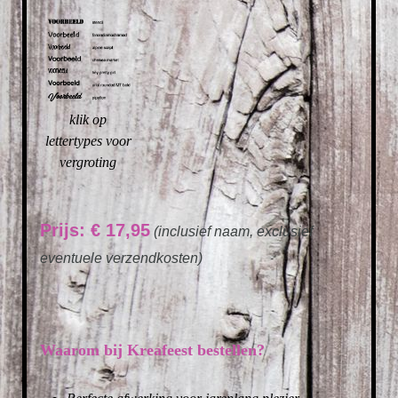
klik op
lettertypes voor
vergroting
Prijs: € 17,95
(inclusief naam, exclusief
eventuele verzendkosten)
Waarom bij Kreafeest bestellen?