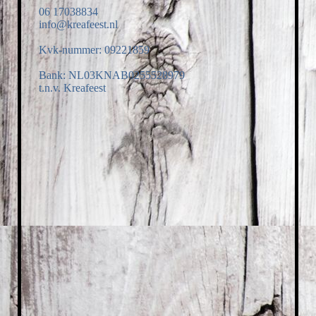
06 17038834
info@kreafeest.nl
Kvk-nummer: 09221859
Bank: NL03KNAB0255528979
t.n.v. Kreafeest