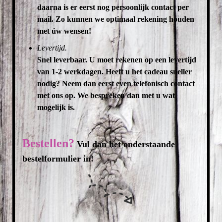
daarna is er eerst nog persoonlijk contact per
mail. Zo kunnen we optimaal rekening houden
met úw wensen!
Levertijd.
Snel leverbaar. U moet rekenen op een levertijd
van 1-2 werkdagen. Heeft u het cadeau sneller
nodig? Neem dan eerst even telefonisch contact
met ons op. We bespreken dan met u wat
mogelijk is.
Bestellen?
Vul dan het onderstaande
bestelformulier in!