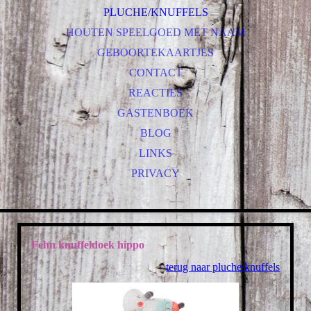
PLUCHE/KNUFFELS
HOUTEN SPEELGOED MET NAAM
GEBOORTEKAARTJES
CONTACT
REACTIES
GASTENBOEK
BLOG
LINKS
PRIVACY
Fehn knuffeldoek hippo
terug naar pluche/knuffels