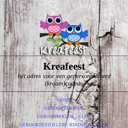
Kreafeest
hét adres voor een gepersonaliseerd
(kraam)cadeau
HOME
GEBOORTEKISTJE
GEBOORTEKLOK / KLOK
GEBOORTESTOELTJE / KINDERSTOELTJE