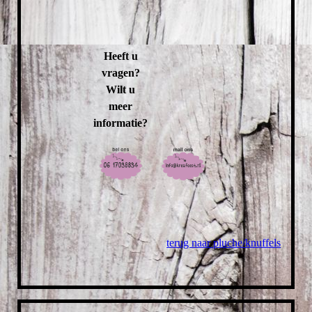
Heeft u
vragen?
Wilt u
meer
informatie?
terug naar pluche/knuffels