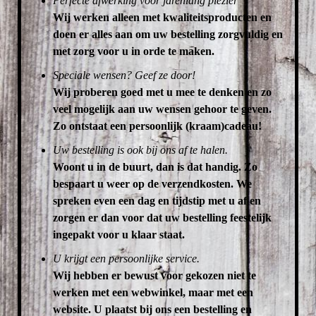
Perfecte afwerking voor jarenlang plezier
Wij werken alleen met kwaliteitsproducten en
doen er alles aan om uw bestelling zorgvuldig en
met zorg voor u in orde te maken.
Speciale wensen? Geef ze door!
Wij proberen goed met u mee te denken en zo
veel mogelijk aan uw wensen gehoor te geven.
Zo ontstaat een persoonlijk (kraam)cadeau!
Uw bestelling is ook bij ons af te halen.
Woont u in de buurt, dan is dat handig. Zo
bespaart u weer op de verzendkosten.
We
spreken even een dag en tijdstip met u af en
zorgen er dan voor dat uw bestelling feestelijk
ingepakt voor u klaar staat.
U krijgt een persoonlijke service.
Wij hebben er bewust voor gekozen niet te
werken met een webwinkel, maar met een
website. U plaatst bij ons een bestelling en