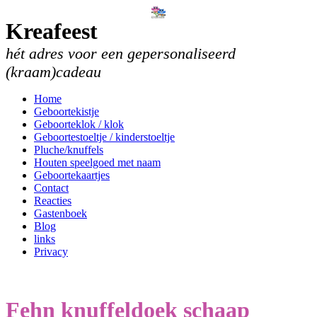
Kreafeest
hét adres voor een gepersonaliseerd
(kraam)cadeau
Home
Geboortekistje
Geboorteklok / klok
Geboortestoeltje / kinderstoeltje
Pluche/knuffels
Houten speelgoed met naam
Geboortekaartjes
Contact
Reacties
Gastenboek
Blog
links
Privacy
Fehn knuffeldoek schaap