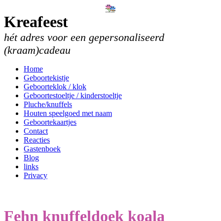
Kreafeest
hét adres voor een gepersonaliseerd
(kraam)cadeau
Home
Geboortekistje
Geboorteklok / klok
Geboortestoeltje / kinderstoeltje
Pluche/knuffels
Houten speelgoed met naam
Geboortekaartjes
Contact
Reacties
Gastenboek
Blog
links
Privacy
Fehn knuffeldoek koala