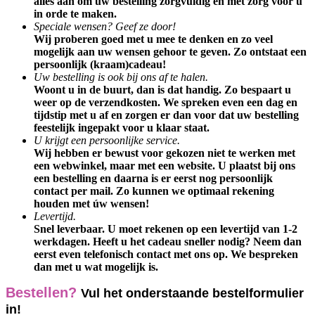
alles aan om uw bestelling zorgvuldig en met zorg voor u
in orde te maken.
Speciale wensen? Geef ze door!
Wij proberen goed met u mee te denken en zo veel
mogelijk aan uw wensen gehoor te geven. Zo ontstaat een
persoonlijk (kraam)cadeau!
Uw bestelling is ook bij ons af te halen.
Woont u in de buurt, dan is dat handig. Zo bespaart u
weer op de verzendkosten. We spreken even een dag en
tijdstip met u af en zorgen er dan voor dat uw bestelling
feestelijk ingepakt voor u klaar staat.
U krijgt een persoonlijke service.
Wij hebben er bewust voor gekozen niet te werken met
een webwinkel, maar met een website. U plaatst bij ons
een bestelling en daarna is er eerst nog persoonlijk
contact per mail. Zo kunnen we optimaal rekening
houden met úw wensen!
Levertijd.
Snel leverbaar. U moet rekenen op een levertijd van 1-2
werkdagen. Heeft u het cadeau sneller nodig? Neem dan
eerst even telefonisch contact met ons op. We bespreken
dan met u wat mogelijk is.
Bestellen?
Vul het onderstaande bestelformulier
in!